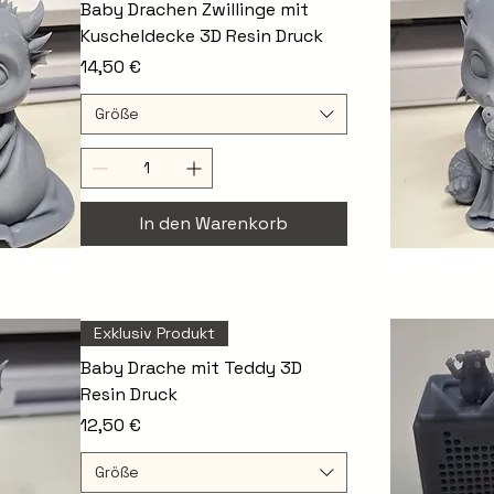
Baby Drachen Zwillinge mit
Kuscheldecke 3D Resin Druck
Preis
14,50 €
Größe
In den Warenkorb
S
Exklusiv Produkt
Baby Drache mit Teddy 3D
Resin Druck
Preis
12,50 €
Größe