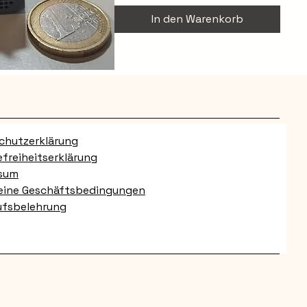
In den Warenkorb
chnellansicht
chutzerklärung
efreiheitserklärung
sum
eine Geschäftsbedingungen
ufsbelehrung