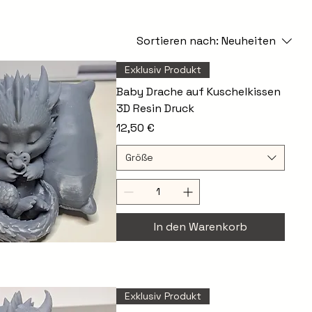
Sortieren nach:
Neuheiten
Exklusiv Produkt
Baby Drache auf Kuschelkissen
3D Resin Druck
Preis
12,50 €
Größe
In den Warenkorb
chnellansicht
Exklusiv Produkt