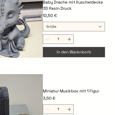
Baby Drache mit Kuscheldecke
3D Resin Druck
Preis
12,50 €
Größe
In den Warenkorb
chnellansicht
Miniatur Musikbox mit 1 Figur
Preis
3,50 €