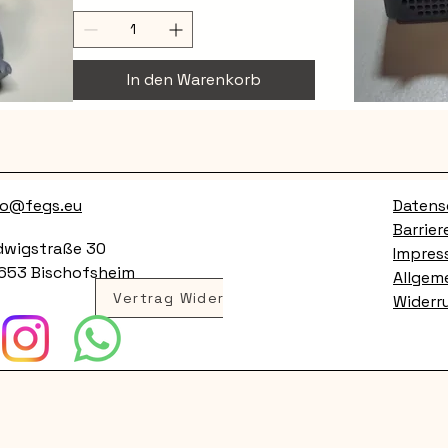
In den Warenkorb
S
fo@fegs.eu
Datens
Barrier
dwigstraße 30
Impres
653 Bischofsheim
Allgem
Vertrag Widerrufen
Widerr