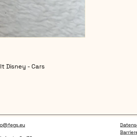
t Disney - Cars
fo@fegs.eu
Datens
Barrier