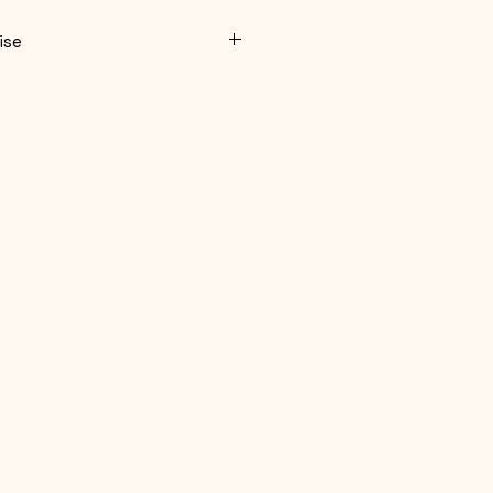
ise
ter 3 Jahren geeignet.