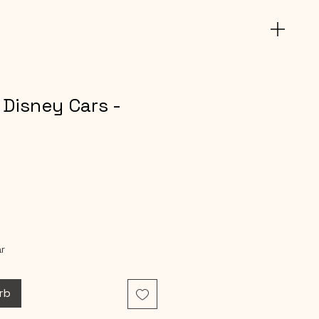
 Disney Cars -
t
r
rb