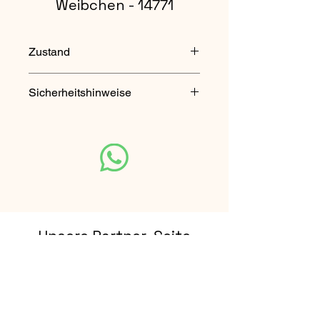
Weibchen - 14771
Zustand
gebraucht
Sicherheitshinweise
Nicht für Kinder unter 3 Jahren
geeignet. Enthält verschluckbare
Kleinteile.
Unsere Partner-Seite
Rhön Escape Touren