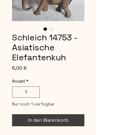
Schleich 14753 -
Asiatische
Elefantenkuh
Preis
6,00 €
Anzahl
*
Nur noch 1 verfügbar
In den Warenkorb