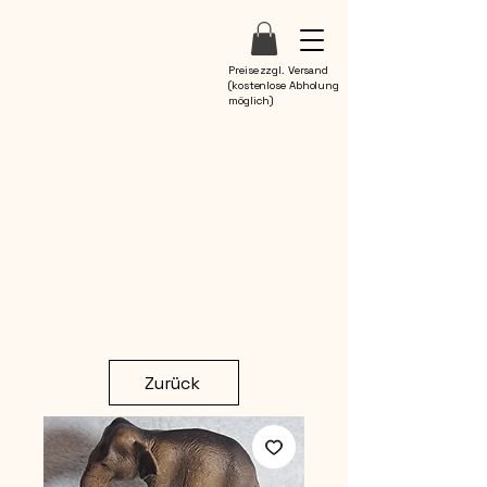
Preise zzgl. Versand
(kostenlose Abholung
möglich)
Zurück