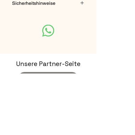
Sicherheitshinweise
Nicht für Kinder unter 3 Jahren
geeignet. Enthält verschluckbare
Kleinteile.
Unsere Partner-Seite
Rhön Escape Touren
Vertrag Widerrufen