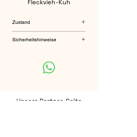
Fleckvieh-Kuh
Zustand
gebraucht
Sicherheitshinweise
Nicht für Kinder unter 3 Jahren
geeignet. Enthält verschluckbare
Kleinteile.
Unsere Partner-Seite
Rhön Escape Touren