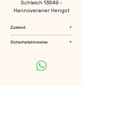
Schleich 13649 -
Hannoveraner Hengst
Zustand
gebraucht
Sicherheitshinweise
Nicht für Kinder unter 3 Jahren
geeignet. Enthält verschluckbare
Kleinteile.
Unsere Partner-Seite
Rhön Escape Touren