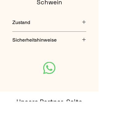
Schwein
Zustand
gebraucht
Sicherheitshinweise
Nicht für Kinder unter 3 Jahren
geeignet. Enthält verschluckbare
Kleinteile.
Unsere Partner-Seite
Rhön Escape Touren