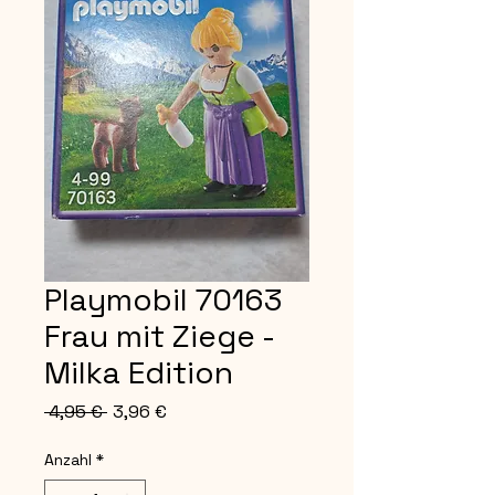
Playmobil 70163
Frau mit Ziege -
Milka Edition
Standardpreis
Sale-
 4,95 € 
3,96 €
Preis
Anzahl
*