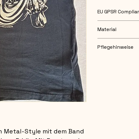
EU GPSR Complian
Manufacturer co
Material
Name: Brandit
Email info@b
100% Baumwolle
Postal addres
Pflegehinweise
50672 Köln (
Waschbar bei 30
Das T-Shirt mit 
das Aussehen und
erhalten.
nicht Trockner 
Das Kleidungsst
trocknen, zum T
Integrität des S
erhalten.
en Metal-Style mit dem Band