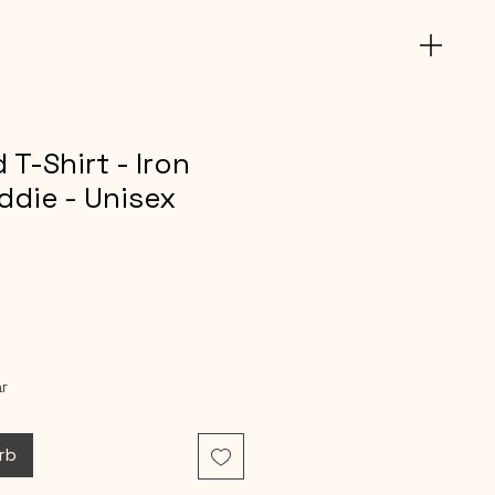
 T-Shirt - Iron
ddie - Unisex
r
rb