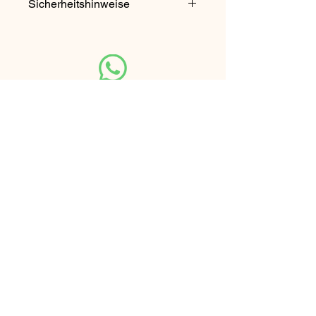
Sicherheitshinweise
Nicht für Kinder unter 3 Jahren
geeignet. Enthält verschluckbare
Kleinteile.
Unsere Partner-Seite
Rhön Escape Touren
Vertrag Widerrufen