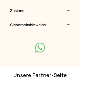
Zustand
gebraucht
Sicherheitshinweise
Nicht für Kinder unter 3 Jahren
geeignet. Enthält verschluckbare
Kleinteile.
Unsere Partner-Seite
Rhön Escape Touren
Vertrag Widerrufen