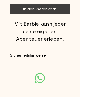
In den Warenkorb
Mit Barbie kann jeder
seine eigenen
Abenteuer erleben.
Da schlagen
Mädchenherzen höher.
Sicherheitshinweise
ca. 29cm
Nicht für Kinder unter 3 Jahren
geeignet. Enthält verschluckbare
Kleinteile.
Unsere Partner-Seite